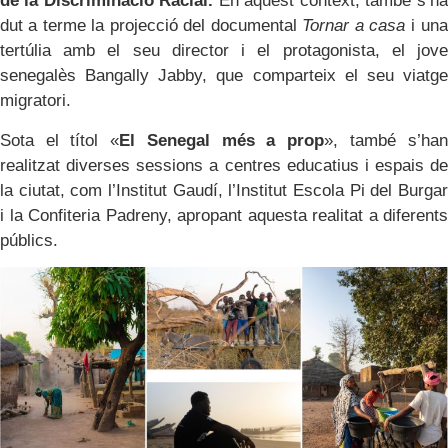
de la Discriminació Racial.
En aquest context, també s’ha
dut a terme la projecció del documental
Tornar a casa
i una
tertúlia amb el seu director i el protagonista, el jove
senegalès Bangally Jabby, que comparteix el seu viatge
migratori.
Sota el títol «
El Senegal més a prop
», també s’han
realitzat diverses sessions a centres educatius i espais de
la ciutat, com l’Institut Gaudí, l’Institut Escola Pi del Burgar
i la Confiteria Padreny, apropant aquesta realitat a diferents
públics.