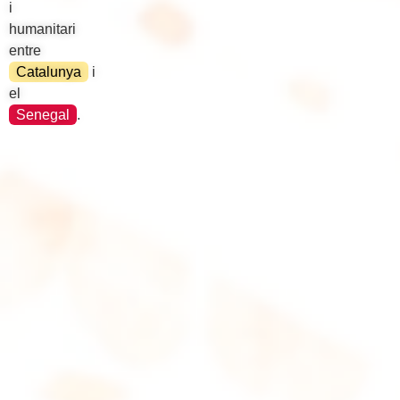
i
humanitari
entre
Catalunya
i
el
Senegal
.