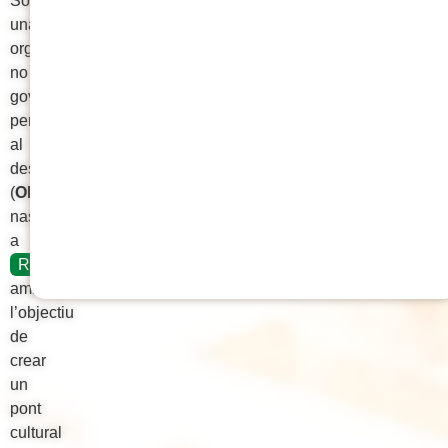
Som
una
organització
no
governamental
per
al
desenvolupament
(
ONGD
)
nascuda
a
Reus
amb
l’objectiu
de
crear
un
pont
cultural