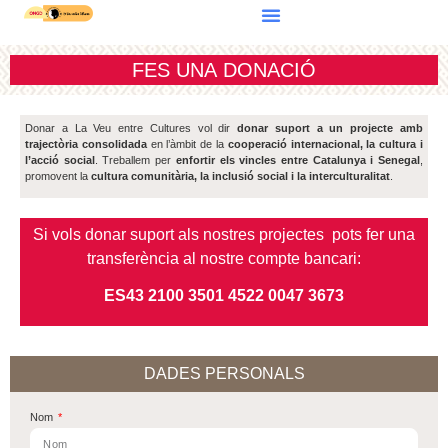
FES UNA DONACIÓ​
Donar a La Veu entre Cultures vol dir
donar suport a un projecte amb
trajectòria consolidada
en l’àmbit de la
cooperació internacional, la cultura i
l’acció social
. Treballem per
enfortir els vincles entre Catalunya i Senegal
,
promovent la
cultura comunitària, la inclusió social i la interculturalitat
.
Si vols donar suport als nostres projectes pots fer una
transferència al nostre compte bancari:
ES43 2100 3501 4522 0047 3673
DADES PERSONALS
Nom