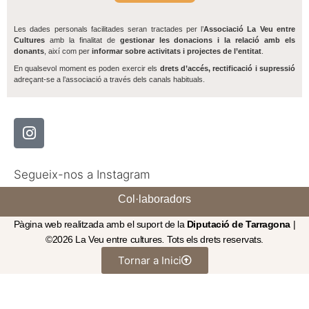
Les dades personals facilitades seran tractades per l’
Associació La Veu entre
Cultures
amb la finalitat de
gestionar les donacions i la relació amb els
donants
, així com per
informar sobre activitats i projectes de l’entitat
.
En qualsevol moment es poden exercir els
drets d’accés, rectificació i supressió
adreçant-se a l’associació a través dels canals habituals.
Segueix-nos a Instagram
Col·laboradors
Pàgina web realitzada amb el suport de la
Diputació de Tarragona
|
©2026 La Veu entre cultures
.
Tots els drets reservats.
Tornar a Inici