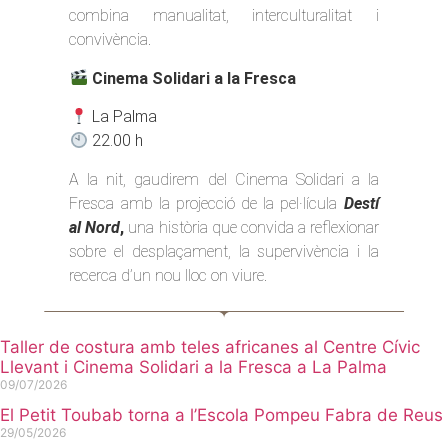
combina manualitat, interculturalitat i
convivència.
Cinema Solidari a la Fresca
La Palma
22.00 h
A la nit, gaudirem del Cinema Solidari a la
Fresca amb la projecció de la pel·lícula
Destí
al Nord
,
una història que convida a reflexionar
sobre el desplaçament, la supervivència i la
recerca d’un nou lloc on viure.
Taller de costura amb teles africanes al Centre Cívic
Llevant i Cinema Solidari a la Fresca a La Palma
09/07/2026
El Petit Toubab torna a l’Escola Pompeu Fabra de Reus
29/05/2026